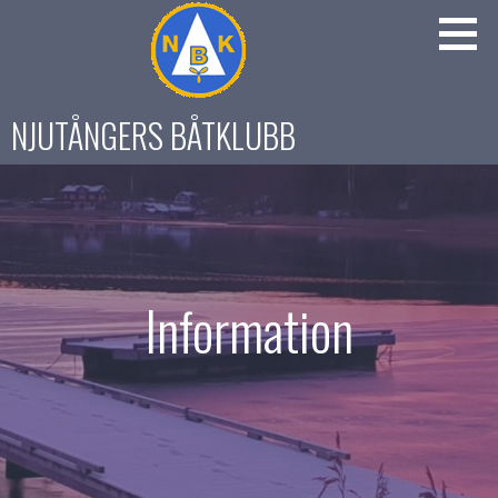
Gå
till
innehåll
NJUTÅNGERS BÅTKLUBB
Information