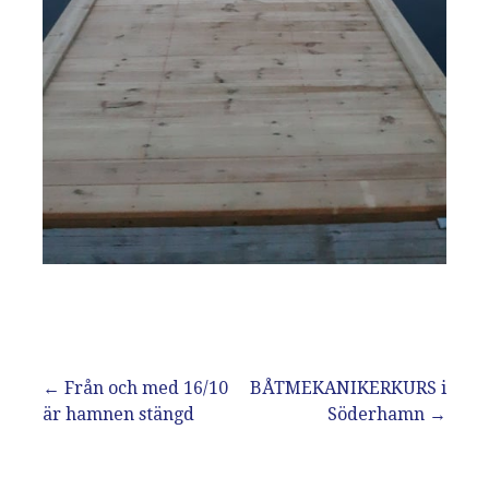
Inläggsnavigering
← Från och med 16/10
BÅTMEKANIKERKURS i
är hamnen stängd
Söderhamn →