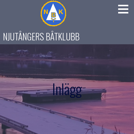
Gå
till
innehåll
NJUTÅNGERS BÅTKLUBB
Inlägg