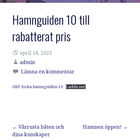
Hamnguiden 10 till
rabatterat pris
april 18, 2023
admin
Lämna en kommentar
GBF-boka-hamnguiden-10
Ladda ner
Inläggsnavigering
← Vårrusta båten och
Hamnen öppen! →
dina kunskaper