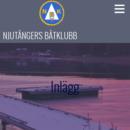
Gå
till
innehåll
NJUTÅNGERS BÅTKLUBB
Inlägg